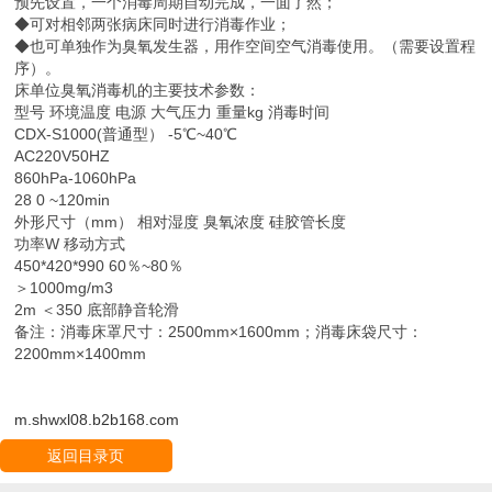
预先设置，一个消毒周期自动完成，一面了然；
◆可对相邻两张病床同时进行消毒作业；
◆也可单独作为臭氧发生器，用作空间空气消毒使用。（需要设置程
序）。
床单位臭氧消毒机的主要技术参数：
型号 环境温度 电源 大气压力 重量kg 消毒时间
CDX-S1000(普通型） -5℃~40℃
AC220V50HZ
860hPa-1060hPa
28 0 ~120min
外形尺寸（mm） 相对湿度 臭氧浓度 硅胶管长度
功率W 移动方式
450*420*990 60％~80％
＞1000mg/m3
2m ＜350 底部静音轮滑
备注：消毒床罩尺寸：2500mm×1600mm；消毒床袋尺寸：
2200mm×1400mm
m.shwxl08.b2b168.com
返回目录页