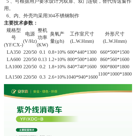
5 、可根据用户要求设计为双扉、双门连锁，替代传送窗作
用。
6、内、外壳均采用304不锈钢制作
主要技术参数：
规格型
整机
电源
臭氧产
工作室尺寸
外形尺寸
号
功率
(V/Hz)
量(g/h)
(L.W.Hmm)
(L.W.Hmm)
(YF/CX-)
(KW)
LA350
220/50
0.1
0.8+10%
600*440*1300
660*500*1500
LA600
220/50
0.13
1.2+10%
800*500*1400
860*560*1600
LA1000
220/50
0.2
1.8+10%
840*740*1600
900*800*1800
1100*1000*1800
LA1500
220/50
0.3
2.6+10%
1040*940*1600