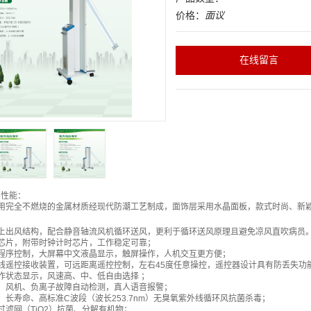
价格：
面议
在线留言
要性能：
选用完全不燃烧的金属材质经现代防潮工艺制成，面饰层采用水晶面板，款式时尚、新
进上出风结构，配合静音轴流风机循环送风，更利于循环送风原理且避免凉风直吹病员
芯片，附带时钟计时芯片，工作稳定可靠；
程序控制，大屏幕中文液晶显示，触屏操作，人机交互更方便；
线遥控接收装置，可远距离遥控控制，左右45度任意操控，遥控器设计具有防丢失功
作状态显示，风速高、中、低自由选择 ；
、风机、负离子故障自动检测，真人语音报警；
，长寿命、高标准C波段（波长253.7nm）无臭氧紫外线循环风抗菌杀毒；
过滤网（TiO2）抗菌、分解有机物；