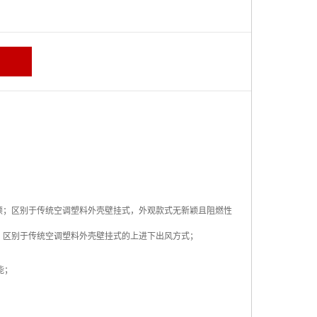
颖；区别于传统空调塑料外壳壁挂式，外观款式无新颖且阻燃性
。区别于传统空调塑料外壳壁挂式的上进下出风方式；
能；