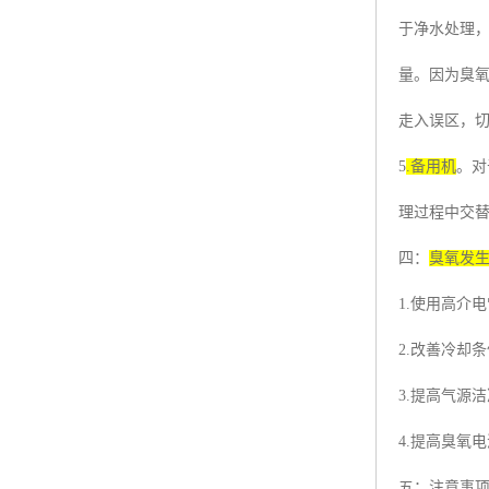
于净水处理
量。因为臭
走入误区，
5
.
备用机
。对
理过程中交
四：
臭氧发
1.
使用高介电
2.
改善冷却条
3.
提高气源洁
4.
提高臭氧电
五：注意事