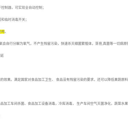
下控制器，可实现全自动控制；
置和临时消毒开关；
使用
。
氧会自行分解为氧气，不产生残留污染，快速杀灭细菌繁殖体，芽孢
,
真菌等一切病原
、延
的效果。满足国家对食品加工卫生、 食品没有残留污染的要求，还可以降低果蔬原
品加工车间杀菌、食品加工设备消毒，冷库消毒， 生产车间空气灭菌净化，蔬菜水果
装