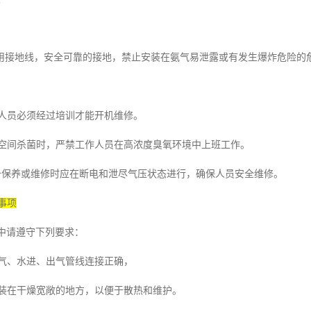
用接地线，安全可靠的接地，禁止安装在氨气易泄露或有发生爆炸危险的
人员必须经过培训才能开机维修。
空间杀菌时，严禁工作人员在高浓度臭氧环境中上班工作。
备保养或维修时应在断电和泄尽气压状态进行，确保人员安全维修。
事项
中请遵守下列要求：
气、水进、出气管线连接正确，
装在干燥宽敞的地方，以便于散热和维护。