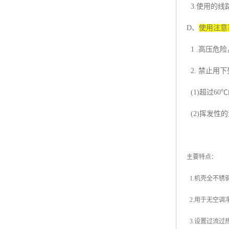
3.
使用的线
D
、
使用注意
1 .
高压危险
2.
禁止用下
(1)
超过
60
℃
(2)
挥发性的
主要特点：
1.
机壳全不锈
2.
用于无空调
3.
设置过流过