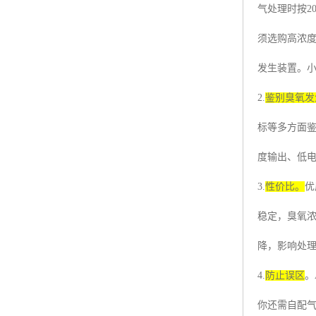
气处理时按
2
须选购高浓
发生装置。
2.
鉴别臭氧发
标等多方面
度输出、低
3.
性价比。
优
稳定，臭氧
降，影响处
4.
防止误区
。
你还需自配