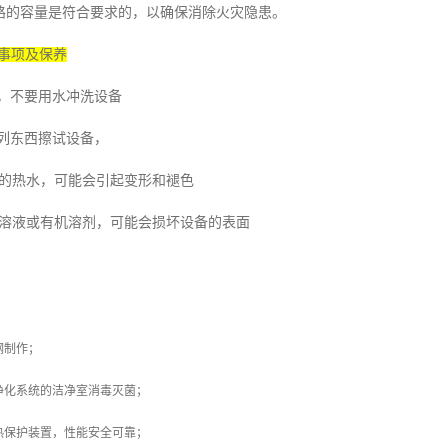
路的容量是符合要求的，以确保消除火灾隐患。
事项及保养
，不要用水冲洗设备
列东西擦试设备，
的热水，可能会引起变形和褪色
溶液或有机溶剂，可能会损坏设备的表面
钢制作；
净化系统的洁净室消毒灭菌；
热保护装置，性能安全可靠；