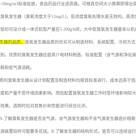
0-50mg/m3
标准投放，食品药品行业选高值。可根具空间大小换算即得出
度臭氧发生器（臭氧浓度大于
12mg/L)
，低浓度臭氧处理水是无效的。高浓
小型的可设计成一体式机型产量在
5-200g/h
间，大中型臭氧发生器基本以机
生器的品质。
臭氧发生器品质的优劣可从制造材料、系统配置、冷却方式
鉴别。优质的臭氧发生器应是高介电材料制造、标准配置（含气源和净化
电耗和低气源消耗。
质的臭氧发生器从设计到配置及制造材料均按其标准进行，成本远高于低
浓度和产量不受环境因素影响。而低配置臭氧发生器工作时受环境影响较
理效果。选购时应对其售价和性能进行综合比评。
A.
了解臭氧发生器是否含气源，含气源发生器和不含气源发生器造价相差
气源装置较终可能要多花钱。
B.
了解发生器的结构形式，是否可以连续运行