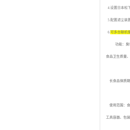
4.
设置日本松
5.
配置滤尘装
6.
可多台联机
功能：臭
食品卫生质量
长食品保质期
使用范围：食
工具容器、包