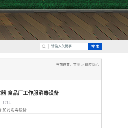
当前位置：
首页
->
供应商机
器 食品厂工作服消毒设备
1714
备
加药消毒设备