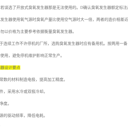
，若误选了开放式臭氧发生器那是无法使用的。
D
确认臭氧发生器额定标注
氧发生器使用氧气源时臭氧产量比使用空气源时大一倍，两者的造价相差
切勿以价格为主要参考依据衡量臭氧发生器。
于连续工作不许停机的厂所，选购臭氧发生器时应有备用机。按两用一备
替使用，避免停机维护影响正常生产。
生器设计要点
常数的材料制造电极，提高加工精度。
件，采用水冷或双极冷却。
净度。
源的驱动频率，降低电耗。
项