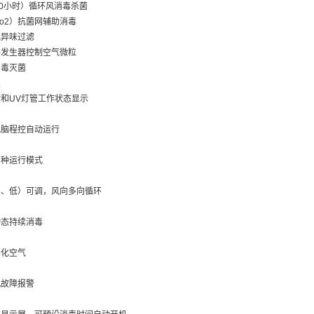
0小时）循环风消毒杀菌
o2）抗菌网辅助消毒
异味过滤
发生器控制空气微粒
毒灭菌
点
和UV灯管工作状态显示
电脑程控自动运行
两种运行模式
中、低）可调，风向多向循环
动态持续消毒
净化空气
机故障报警