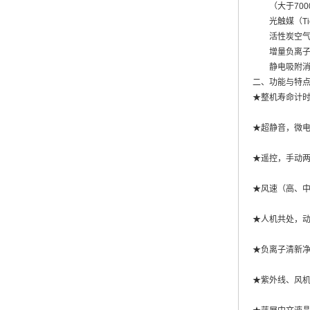
（大于700
光触媒（Ti
活性炭空气
增量负离子
静电吸附消
二、功能与特
★整机寿命计时
★超静音，微
★遥控，手动
★风速（高、
★人机共处，
★负离子清新
★紫外线、风