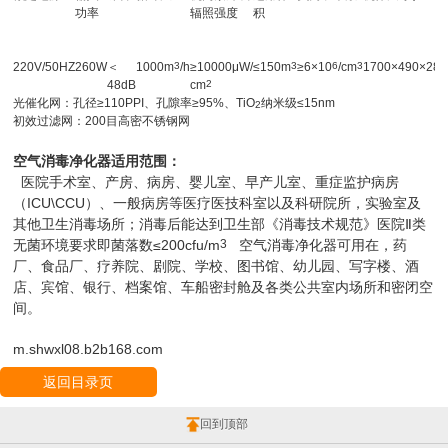
功率
辐照强度
积
220V/50HZ
260W
＜
1000m
3
/h
≥10000μW/
≤150m
3
≥6×10
6
/cm
3
1700×490×280
48dB
cm
2
光催化网：孔径≥110PPI、孔隙率≥95%、TiO
纳米级≤15nm
2
初效过滤网：200目高密不锈钢网
空气消毒净化器适用范围：
医院手术室、产房、病房、婴儿室、早产儿室、重症监护病房
（ICU\CCU）、一般病房等医疗医技科室以及科研院所，实验室及
其他卫生消毒场所；消毒后能达到卫生部《消毒技术规范》医院Ⅱ类
无菌环境要求即菌落数≤200cfu/m
3
空气消毒净化器可用在，药
厂、食品厂、疗养院、剧院、学校、图书馆、幼儿园、写字楼、酒
店、宾馆、银行、档案馆、车船密封舱及各类公共室内场所和密闭空
间。
m.shwxl08.b2b168.com
返回目录页
回到顶部