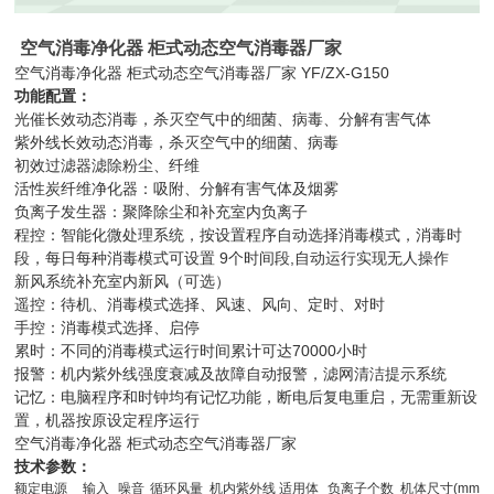
空气消毒净化器 柜式动态空气消毒器厂家
空气消毒净化器 柜式动态空气消毒器厂家 YF/ZX-G150
功能配置：
光催长效动态消毒，杀灭空气中的细菌、病毒、分解有害气体
紫外线长效动态消毒，杀灭空气中的细菌、病毒
初效过滤器滤除粉尘、纤维
活性炭纤维净化器：吸附、分解有害气体及烟雾
负离子发生器：聚降除尘和补充室内负离子
程控：智能化微处理系统，按设置程序自动选择消毒模式，消毒时
段，每日每种消毒模式可设置 9个时间段,自动运行实现无人操作
新风系统补充室内新风（可选）
遥控：待机、消毒模式选择、风速、风向、定时、对时
手控：消毒模式选择、启停
累时：不同的消毒模式运行时间累计可达70000小时
报警：机内紫外线强度衰减及故障自动报警，滤网清洁提示系统
记忆：电脑程序和时钟均有记忆功能，断电后复电重启，无需重新设
置，机器按原设定程序运行
空气消毒净化器 柜式动态空气消毒器厂家
技术参数：
额定电源
输入
噪音
循环风量
机内紫外线
适用体
负离子个数
机体尺寸(mm)