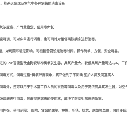
效、能杀灭病床及空气中各种病菌的消毒设备
臭氧浓度高、产气量稳定、使用寿命长
浓度可调、可对床单进行消毒，也可同时对相邻两张病床进行消毒。
残留，对周围环境无影响。可根据需要设定消毒时间，操作简单、方便、安全可靠。
先进的BNP智能型钛金陶瓷结构臭氧发生器，臭氧产量大。较低臭氧产量可达7g/h，
封消毒方式，消毒过程*臭氧泄露现象，真正做到了不影响 医护人员及同室病人
位消毒外，还可以用于手术室工作人员的衣物等消毒以及用于高浓度臭氧发生器，对空
两张病床进行消毒，显着提高病床的使用率，解决了医院对病床的急需。
用性强。使用范围： 医院、宾馆的床垫、被褥、毛毯、枕芯、床单等单位，同时还