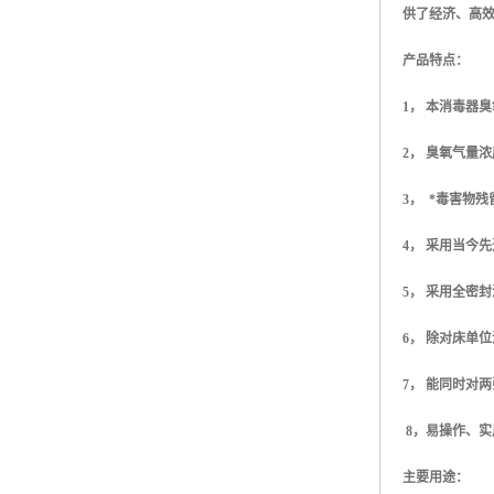
供了经济、高
产品特点：
1
， 本消毒器
2
， 臭氧气量
3
， *毒害物
4
， 采用当今
5
， 采用全密
6
， 除对床单
7
， 能同时对
8
，易操作、实
主要用途：