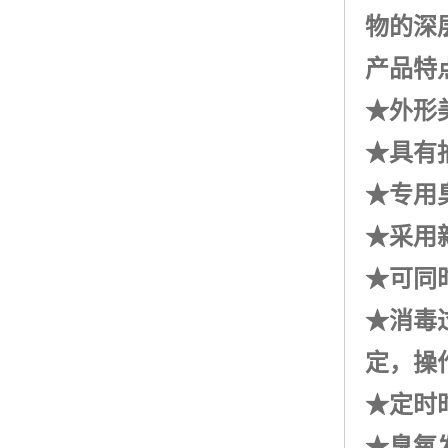
物的深
产品特
★外形
★具有
★专用
★采用
★可同
★消毒
定，操
★定时
★
臭氧