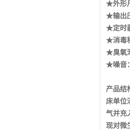
★外形尺
★输出压
★定时器
★消毒
★臭氧泄
★噪音：≤
产品结
床单位
气并充
现对微