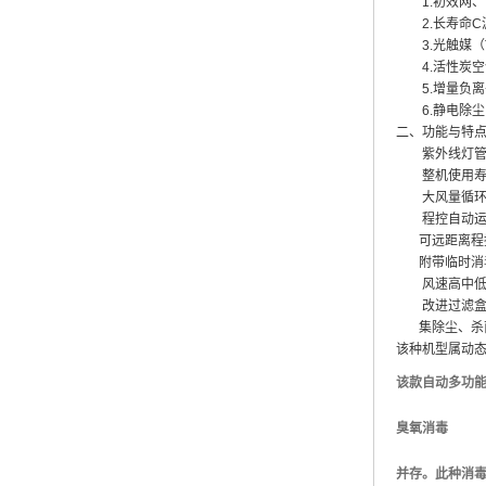
1.
初效网、
2.
长寿命
C
3.
光触媒（
4.
活性炭空
5.
增量负离
6.
静电除尘
二、功能与特
紫外线灯
整机使用
大风量循
程控自动
可远距离程
附带临时消
风速高中
改进过滤
集除尘、杀
该种机型属动
该款自动多功
臭氧消毒
并存。此种消