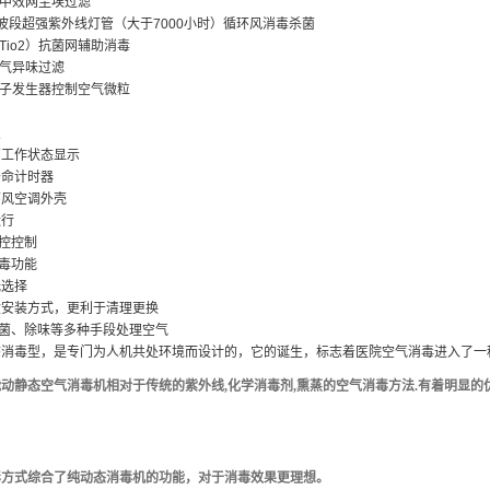
中效网尘埃过滤
波段超强紫外线灯管（大于
7000
小时）循环风消毒杀菌
Tio2
）抗菌网辅助消毒
气异味过滤
子发生器控制空气微粒
点
管工作状态显示
寿命计时器
环风空调外壳
运行
控控制
毒功能
低选择
盒安装方式，更利于清理更换
菌、除味等多种手段处理空气
态消毒型，是专门为人机共处环境而设计的，它的诞生，标志着医院空气消毒进入了一
能动静态空气消毒机相对于传统的紫外线
,
化学消毒剂
,
熏蒸的空气消毒方法
.
有着明显的
毒方式综合了纯动态消毒机的功能，对于消毒效果更理想。