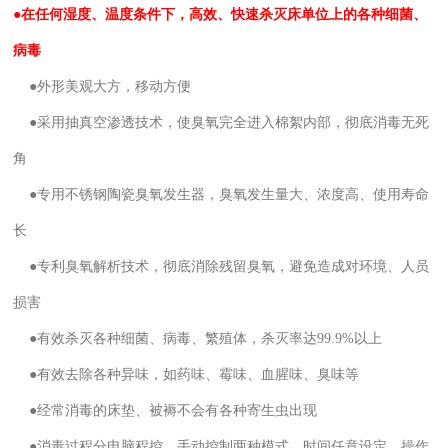
●在任何湿度、温度条件下，高效、快速杀灭床单位上的各种细菌、
病毒
●外形美观大方，移动方便
●采用抽真空渗透技术，使臭氧完全进入棉絮内部，彻底消毒无死
角
●专用不锈钢陶瓷臭氧发生器，臭氧发生量大、浓度高、使用寿命
长
●专利臭氧解析技术，彻底消除残留臭氧，避免造成对环境、人员
损害
●有效杀灭各种细菌、病毒、繁殖体，杀灭率达99.9%以上
●有效去除各种异味，如药味、霉味、血腥味、臭味等
●经常消毒的床垫、被褥不会有各种寄生虫出现
●消毒过程分电脑程控、手动控制两种模式，时间任意设定，操作