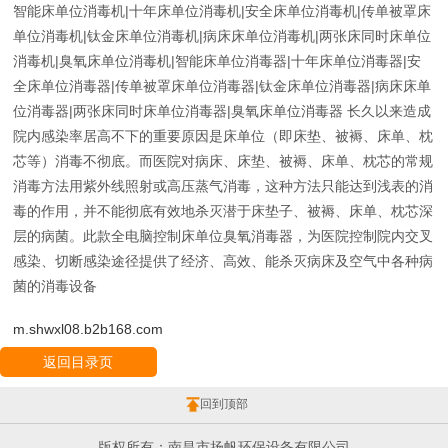
智能床单位消毒机|十年床单位消毒机|安全床单位消毒机|传单被罩床
单位消毒机|钛金床单位消毒机|病床床单位消毒机|两张床同时床单位
消毒机|臭氧床单位消毒机|智能床单位消毒器|十年床单位消毒器|安
全床单位消毒器|传单被罩床单位消毒器|钛金床单位消毒器|病床床单
位消毒器|两张床同时床单位消毒器|臭氧床单位消毒器
长久以来造成
院内感染率居高不下的重要原因是床单位（即床垫、被褥、床单、枕
芯等）消毒不彻底。而医院对病床、床垫、被褥、床单、枕芯的常规
消毒方法用紫外线照射或高压蒸气消毒，这种方法只能达到浅表的消
毒的作用，并不能彻底有效地杀灭潜于床垫子、被褥、床单、枕芯深
层的病菌。此款全电脑控制床单位臭氧消毒器，为医院控制院内交叉
感染、切断感染途径提供了经济、高效、能杀灭病床及空气中各种病
菌的消毒设备
m.shwxl08.b2b168.com
返回目录页
回到顶部
版权所有：南昌市扬帆环保设备有限公司