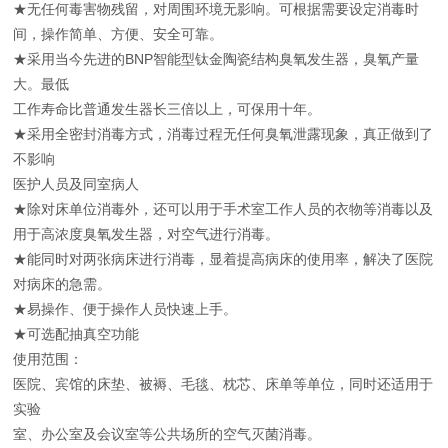
★无任何毒害物残留，对周围环境无影响。可根据需要设定消毒时
间，操作简单、方便、安全可靠。
★采用当今先进的BNP智能型钛金陶瓷结构臭氧发生器，臭氧产量
大。最低
工作寿命比普通发生器长三倍以上，可保用十年。
★采用全密封消毒方式，消毒过程无任何臭氧泄露现象，真正做到了
不影响
医护人员及同室病人
★除对床单位消毒外，还可以用于手术室工作人员的衣物等消毒以及
用于高浓度臭氧发生器，对空气进行消毒。
★能同时对两张病床进行消毒，显着提高病床的使用率，解决了医院
对病床的急需。
★易操作、便于操作人员快速上手。
★可选配抽真空功能
使用范围：
医院、宾馆的床垫、被褥、毛毯、枕芯、床单等单位，同时还适用于
实验
室、办公室及会议室等公共场所的空气灭菌消毒。