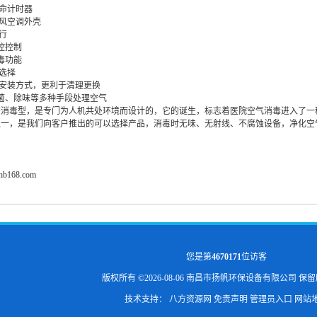
命计时器
风空调外壳
行
控控制
毒功能
选择
安装方式，更利于清理更换
菌、除味等多种手段处理空气
态消毒型，是专门为人机共处环境而设计的，它的诞生，标志着医院空气消毒进入了一
之一，是我们向客户推出的可以选择产品，消毒时无味、无射线、不腐蚀设备，净化空
fhb168.com
您是第
4670171
位访客
版权所有 ©2026-08-06
南昌市扬帆环保设备有限公司
保留
技术支持：
八方资源网
免责声明
管理员入口
网站