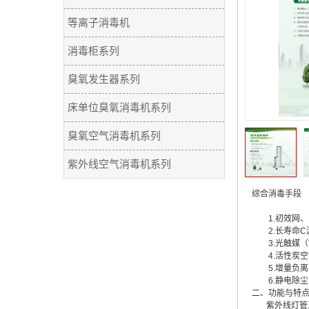
等离子消毒机
消毒柜系列
臭氧发生器系列
床单位臭氧消毒机系列
臭氧空气消毒机系列
紫外线空气消毒机系列
综合消毒手段
1.
初效网、
2.
长寿命
C
3.
光触媒（
4.
活性炭空
5.
增量负离
6.
静电除尘
二、功能与特
紫外线灯管