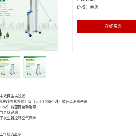
价格：
面议
在线留言
中效网尘埃过滤
波段超强紫外线灯管（大于
7000
小时）循环风消毒杀菌
Tio2
）抗菌网辅助消毒
气异味过滤
子发生器控制空气微粒
点
工作状态显示