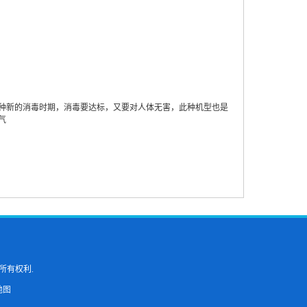
种新的消毒时期，消毒要达标，又要对人体无害，此种机型也是
气
所有权利.
地图