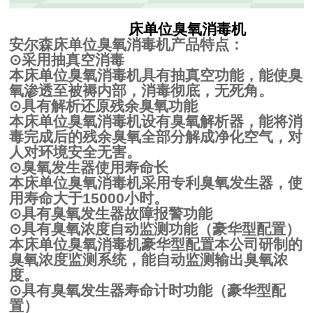
床单位臭氧消毒机
安尔森床单位臭氧消毒机产品特点：
⊙
采用抽真空消毒
本床单位臭氧消毒机具有抽真空功能，能使臭
氧渗透至被褥内部，消毒彻底，无死角。
⊙
具有解析还原残余臭氧功能
本床单位臭氧消毒机设有臭氧解析器，能将消
毒完成后的残余臭氧全部分解成净化空气，对
人对环境安全无害。
⊙
臭氧发生器使用寿命长
本床单位臭氧消毒机采用专利臭氧发生器，使
用寿命大于
15000
小时。
⊙
具有臭氧发生器故障报警功能
⊙
具有臭氧浓度自动监测功能（豪华型配置）
本床单位臭氧消毒机豪华型配置本公司研制的
臭氧浓度监测系统，能自动监测输出臭氧浓
度。
⊙
具有臭氧发生器寿命计时功能（豪华型配
置）