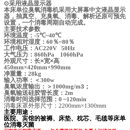
⊙
采用液晶显示器
本床单位臭氧消毒机采用大屏幕中文液晶显示
器，抽真空、充臭氧、消毒、解析还原可预先
设置，一个消毒周期自动完成。
主要技术参数
环境温度：
-5
℃
~40
℃
环境相对湿度：
60
％
~80
％
工作电压：
AC220V
50Hz
大气压力：
860hPa
1060hPa
外观尺寸：长
×
宽
×
高
450mm×420mm×990mm
净重量：
28kg
输入功率：＜
300w
臭氧浓度输出：＞
1000mg/m
3
；
臭氧输送硅胶管长度：
2m
消毒时间选择范围：
0 ~120min
消毒床罩外形尺寸：
2200mm×1300mm
主要用途：
医院、宾馆的被褥、床垫、枕芯、毛毯等床单
位消毒灭菌