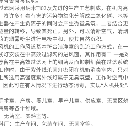
等有害有毒物质。
滤网采用纳米Ti02及先进的生产工艺制成，在机内
，将许多有毒有害的污染物氧化分解成二氧化碳、水
生器在产生负离子的同时会产生微量臭氧，二者结合
能量的转移，导致其死亡。另外，可以清新空气，清
荷的烟雾粉尘进行电极中和，使其自然沉积。
风机的工作风道基本符合洁净室的乱流工作方式，在
线灯安装在中高效过滤网的进风面，其作用有二:一是
停留在中高效过滤网上的细菌从而抑制细菌在过滤系
工作时，由于紫外线杀菌灯密闭在机箱消毒室内，只
上所选用高强度紫外线灯属于无臭氧型，工作时空气中臭氧量
m3。因此可在有人情况下进行动态消毒，实现“人机共处”
术室、产房、婴儿室、早产儿室、供应室、无菌区烧
病房等各个领域。
无菌室、实验室等。
厂：生产车间、包装车间、无菌室等。