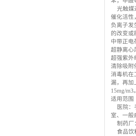
苯，甲醛
光触媒过
催化活性
负离子发
的改变或
中带正电
超静离心
超强紫外
清除吸附
消毒机在
漏，再加
15mg/
适用范围
医院：手
室、一般
制药厂：
食品饮料