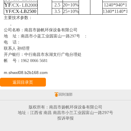
YF
2.5
20+10%
1
24
0*
94
0*1
6
/CX- LB2000
YF/CX-LB2500
3.5
25+10%
1
34
0*11
4
0*1
6
主要技术参数：
。
公司名称：南昌市扬帆环保设备有限公司
地 址：南昌市小蓝工业园富山一路
297
号 ：
电 话：
联系人
孙
经理
开户银行：中行南昌市东湖支行广电分理处
帐 号：
1962 0066 5681
m.shwxl08.b2b168.com
返回目录页
回到顶部
版权所有：南昌市扬帆环保设备有限公司
地址：江西省 南昌 南昌市小兰工业园富山一路297号
投诉举报