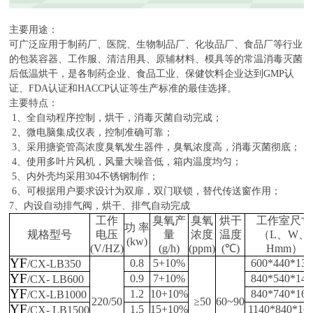
主
要用途：
可广泛应用于制药厂、医院、生物制品厂、化妆品厂、食品厂等行业
的包装容器、工作服、清洁用具、原辅材料、模具等的常温消毒灭菌
后低温烘干
，是各制药企业、食品工业、保健饮料企业达到
GMP
认
证、
FDA
认证和
HACCP
认证等生产标准的
最佳选择
。
主要特点：
1
、全自动程序控制，烘干，消毒灭菌自动完成；
2
、微电脑集成仪表，控制准确可靠；
3
、采用搪瓷管高浓度臭氧发生器件，臭氧浓度高，消毒灭菌彻底；
4
、使用多叶片风机，风量大噪音低，箱内温度均匀；
5
、内外壳均采用
304
不锈钢制作；
6
、可根据用户要求设计为双扉，双门联锁，替代传送窗作用；
7
、内设自动排气阀，烘干、排气自动完成
工作
臭氧产
臭氧
烘干
工作室尺寸
功 率
规格型号
电压
量
浓度
温度
（
L
、
W
、
(kw)
(V/HZ)
(g/h)
(ppm)
(
℃
)
Hmm
）
YF
0.8
5+10%
600*440*130
/CX-LB350
YF
0.9
7+10%
840*540*1
4
0
/CX- LB600
YF
1.2
10+10%
84
0*
74
0*1
66
/CX-LB1000
220/50
≥
50
60
~90
YF
1.5
15+10%
1
14
0*
84
0*1
6
/CX- LB1500