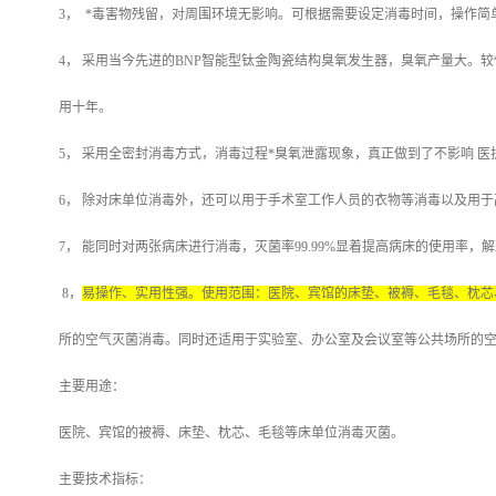
3
，
*毒害物残留，对周围环境无影响。可根据需要设定消毒时间，操作简
4
，
采用当今先进的
BNP
智能型钛金陶瓷结构臭氧发生器，臭氧产量大。较
用十年。
5
，
采用全密封消毒方式，消毒过程*臭氧泄露现象，真正做到了不影响
医
6
，
除对床单位消毒外，还可以用于手术室工作人员的衣物等消毒以及用于
7
，
能同时对两张病床进行消毒，灭菌率
99.99%
显着提高病床的使用率，解
8
，
易操作、实用性强。使用范围：医院、宾馆的床垫、被褥、毛毯、枕芯
所的空气灭菌消毒。同时还适用于实验室、办公室及会议室等公共场所的
主要用途：
医院、宾馆的被褥、床垫、枕芯、毛毯等床单位消毒灭菌。
主要技术指标：