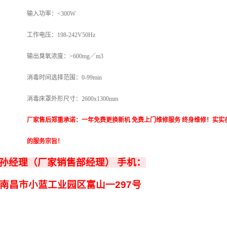
输入功率：
<300W
工作电压：
198-242V50Hz
输出臭氧浓度：
>600mg
／
m3
消毒时间选择范围：
0-99min
消毒床罩外形尺寸：
2600x1300mm
厂家售后郑重承诺：一年免费更换新机 免费上门维修服务 终身维修！实
的服务宗旨！
孙经理（厂家销售部经理）
手机：
南昌市小蓝工业园区富山一
297
号