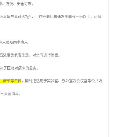
单、方便、安全可靠。
低臭氧产量可达
7g/h
，工作寿命比普通发生器长三倍以上，可保
护人员及同室病人
高浓度臭氧发生器，对空气进行消毒。
决了医院对病床的急需。
、床单等单位
，同时还适用于实验室、办公室及会议室等公共场
空气灭菌消毒。