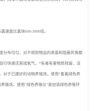
杀菌速度比氯快
600-3000
倍。
度分布均匀，对不规则物品的表面和隐蔽死角都
自行快速还原成氧气，*有毒有害物质残留，没
。对于已建好的动物养殖场，使用
“
畜禽绿色养
的养殖场，使用
"
绿色养殖仪
"
是创造绿色养殖环