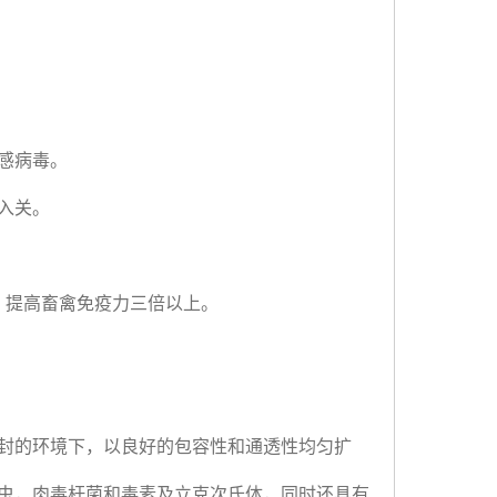
感病毒。
入关。
，提高畜禽免疫力三倍以上。
封的环境下，以良好的包容性和通透性均匀扩
虫，肉毒杆菌和毒素及立克次氏体，同时还具有