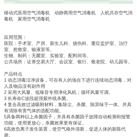
移动式医用空气消毒机 动静两用空气消毒机 人机共存空气消
毒机 家用空气消毒机
应用范围：
医院：手术室、产房、新生儿科、烧伤科、重症监护室、治疗
室、抢救室、输液室等。
生物、制药：无菌室、实验室、配料间等。
公共场所：证券交易大厅、会议室、银行、敬老院、幼儿园等。
产品特点
1 动态消毒洁净设备，可在有人的场合下进行连续动态消毒，对
人及物品没有副作用
2 采用大风量、低噪音专用净化风机；循环风量可调。
3 长寿命C波段超强紫外线杀菌。
4 复合高效过滤吸附材料，集除尘、杀菌、除异味于一体。并具
有清除有害气体的选配功能。
5具备两种以上杀菌因子，并具有杀菌因子故障自动检测和报警
功能，使用更放心，杀菌效果更有保证。
6高效负离子发生装置，使空气格外清新，促进人体的新陈代
谢。