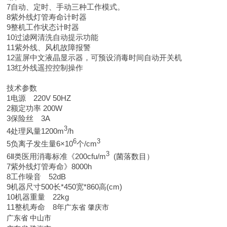
7自动、定时、手动三种工作模式。
8紫外线灯管寿命计时器
9整机工作状态计时器
10过滤网清洗自动提示功能
11紫外线、风机故障报警
12蓝屏中文液晶显示器，可预设消毒时间自动开关机
13红外线遥控控制操作
技术参数
1电源 220V 50HZ
2额定功率 200W
3保险丝 3A
3
4处理风量1200m
/h
6
3
5负离子发生量6×10
个/cm
3
6Ⅱ类医用消毒标准《200cfu/m
(菌落数目）
7紫外线灯管寿命》8000h
8工作噪音 52dB
9机器尺寸500长*450宽*860高(cm)
10机器重量 22kg
11整机寿命 8年
广东省
肇庆市
广东省
中山市