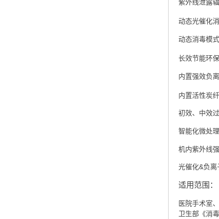
紫外线泄露辐照
动态光催化
动态消毒模式
长效节能环保
内置强效负离
内置活性炭
初效、中效
智能化微处
机内紫外线
光催化&负
适用范围：
医院手术室、
卫生部《消毒