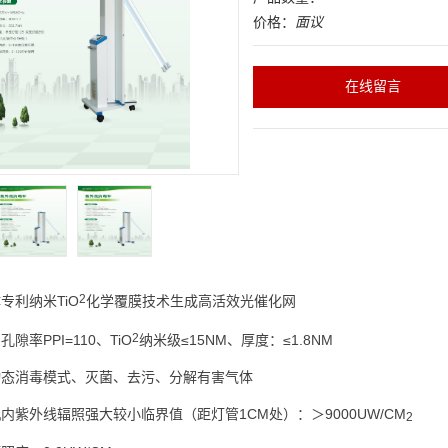
价格：
面议
在线留言
2
专利纳米TiO
化学覆膜技术生成高活效光催化网
2
隙率PPI=110、TiO
纳米级≤15NM、厚度：≤1.8NM
动态消毒模式、灭菌、去污、分解有害气体
内紫外线辐照强大较小临界值（距灯管1CM处）：＞9000UW/CM
2