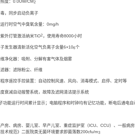
度：0.0UW/CM
2
消毒，同步启动负离子
运行时空气中臭氧含量：0mg/h
2
紫外灯管激活纳米TiO
，使用寿命8000小时
子发生器清新活化空气负离子含量6×10
个
6
纤维净化器：吸附、分解有害气体及烟雾
过滤器：滤除粉尘、纤维
理程序遥控手控装置：自动控制风速、风向、消毒模式、启停、定时等
强度衰减自动报警系统，故障及滤网清洁提示系统
离子功能运行时间累计显示；电脑程序和时钟均有记忆功能，断电后通电自
产房、病房、婴儿室、早产儿室、重症监护室（ICU、CCU）、一般病
技术规范》二医院类无菌环境要求即菌落数200cfu/m
3