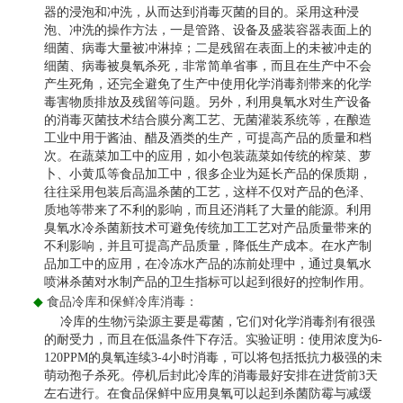
器的浸泡和冲洗，从而达到消毒灭菌的目的。采用这种浸
泡、冲洗的操作方法，一是管路、设备及盛装容器表面上的
细菌、病毒大量被冲淋掉；二是残留在表面上的未被冲走的
细菌、病毒被臭氧杀死，非常简单省事，而且在生产中不会
产生死角，还完全避免了生产中使用化学消毒剂带来的化学
毒害物质排放及残留等问题。另外，利用臭氧水对生产设备
的消毒灭菌技术结合膜分离工艺、无菌灌装系统等，在酿造
工业中用于酱油、醋及酒类的生产，可提高产品的质量和档
次。在蔬菜加工中的应用，如小包装蔬菜如传统的榨菜、萝
卜、小黄瓜等食品加工中，很多企业为延长产品的保质期，
往往采用包装后高温杀菌的工艺，这样不仅对产品的色泽、
质地等带来了不利的影响，而且还消耗了大量的能源。利用
臭氧水冷杀菌新技术可避免传统加工工艺对产品质量带来的
不利影响，并且可提高产品质量，降低生产成本。在水产制
品加工中的应用，在冷冻水产品的冻前处理中，通过臭氧水
喷淋杀菌对水制产品的卫生指标可以起到很好的控制作用。
◆
食品冷库和保鲜冷库消毒：
冷库的生物污染源主要是霉菌，它们对化学消毒剂有很强
的耐受力，而且在低温条件下存活。实验证明：使用浓度为
6-
120PPM
的臭氧连续
3-4
小时消毒，可以将包括抵抗力极强的未
萌动孢子杀死。停机后封此冷库的消毒最好安排在进货前
3
天
左右进行。在食品保鲜中应用臭氧可以起到杀菌防霉与减缓