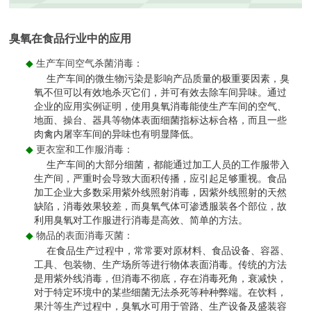
臭氧在食品行业中的应用
◆
生产车间空气杀菌消毒：
生产车间的微生物污染是影响产品质量的极重要因素，臭
氧不但可以有效地杀灭它们，并可有效去除车间异味。通过
企业的应用实例证明，使用臭氧消毒能使生产车间的空气、
地面、操台、器具等物体表面细菌指标达标合格，而且一些
肉禽内屠宰车间的异味也有明显降低。
◆
更衣室和工作服消毒：
生产车间的大部分细菌，都能通过加工人员的工作服带入
生产间，严重时会导致大面积传播，应引起足够重视。食品
加工企业大多数采用紫外线照射消毒，因紫外线照射的天然
缺陷，消毒效果较差，而臭氧气体可渗透服装各个部位，故
利用臭氧对工作服进行消毒是高效、简单的方法。
◆
物品的表面消毒灭菌：
在食品生产过程中，常常要对原材料、食品设备、容器、
工具、包装物、生产场所等进行物体表面消毒。传统的方法
是用紫外线消毒，但消毒不彻底，存在消毒死角，衰减快，
对于特定环境中的某些细菌无法杀死等种种弊端。在饮料，
果汁等生产过程中，臭氧水可用于管路、生产设备及盛装容