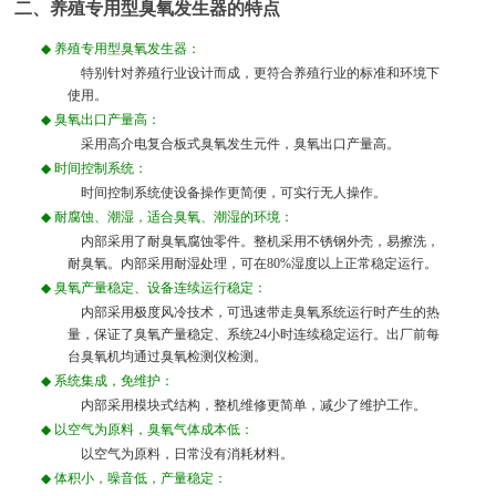
二、养殖专用型臭氧发生器的特点
◆
养殖专用型臭氧发生器：
特别针对养殖行业设计而成，更符合养殖行业的标准和环境下
使用。
◆
臭氧出口产量高：
采用高介电复合板式臭氧发生元件，臭氧出口产量高。
◆
时间控制系统：
时间控制系统使设备操作更简便，可实行无人操作。
◆
耐腐蚀、潮湿，适合臭氧、潮湿的环境：
内部采用了耐臭氧腐蚀零件。整机采用不锈钢外壳，易擦洗，
耐臭氧。内部采用耐湿处理，可在
80%
湿度以上正常稳定运行。
◆
臭氧产量稳定、设备连续运行稳定：
内部采用极度风冷技术，可迅速带走臭氧系统运行时产生的热
量，保证了臭氧产量稳定、系统
24
小时连续稳定运行。出厂前每
台臭氧机均通过臭氧检测仪检测。
◆
系统集成，免维护：
内部采用模块式结构，整机维修更简单，减少了维护工作。
◆
以空气为原料，臭氧气体成本低：
以空气为原料，日常没有消耗材料。
◆
体积小，噪音低，产量稳定：