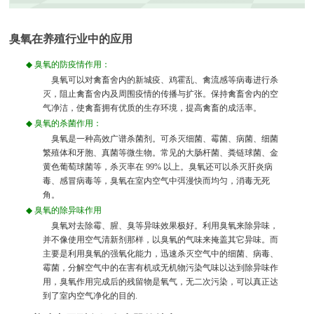
臭氧在养殖行业中的应用
◆
臭氧的防疫情作用：
臭氧可以对禽畜舍内的新城疫、鸡霍乱、禽流感等病毒进行杀
灭，阻止禽畜舍内及周围疫情的传播与扩张。保持禽畜舍内的空
气净洁，使禽畜拥有优质的生存环境，提高禽畜的成活率。
◆
臭氧的杀菌作用：
臭氧是一种高效广谱杀菌剂。可杀灭细菌、霉菌、病菌、细菌
繁殖体和牙胞、真菌等微生物。常见的大肠杆菌、粪链球菌、金
黄色葡萄球菌等，杀灭率在
99%
以上。臭氧还可以杀灭肝炎病
毒、感冒病毒等，臭氧在室内空气中弭漫快而均匀，消毒无死
角。
◆
臭氧的除异味作用
臭氧对去除霉、腥、臭等异味效果极好。利用臭氧来除异味，
并不像使用空气清新剂那样，以臭氧的气味来掩盖其它异味。而
主要是利用臭氧的强氧化能力，迅速杀灭空气中的细菌、病毒、
霉菌，分解空气中的在害有机或无机物污染气味以达到除异味作
用，臭氧作用完成后的残留物是氧气，无二次污染，可以真正达
到了室内空气净化的目的
.