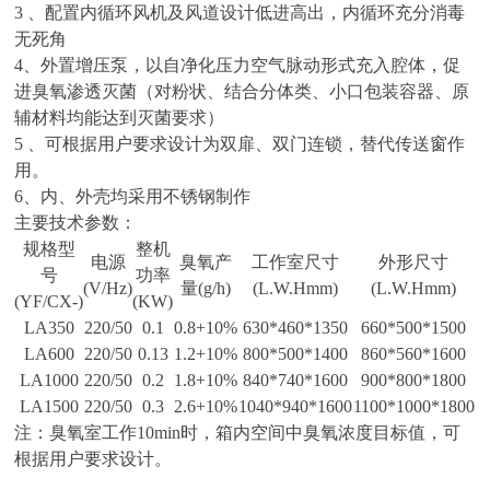
3
、配置内循环风机及风道设计低进高出，内循环充分消毒
无死角
4
、外置增压泵，以自净化压力空气脉动形式充入腔体，促
进臭氧渗透灭菌（对粉状、结合分体类、小口包装容器、原
辅材料均能达到灭菌要求）
5
、可根据用户要求设计为双扉、双门连锁，替代传送窗作
用。
6
、内、外壳均采用不锈钢制作
主要技术参数：
规格型
整机
电源
臭氧产
工作室尺寸
外形尺寸
号
功率
(V/Hz)
量
(g/h)
(L.W.Hmm)
(L.W.Hmm)
(YF/CX-)
(KW)
LA350
220/50
0.1
0.8+10%
630*460*1350
660*500*1500
LA600
220/50
0.13
1.2+10%
800*500*1400
860*560*1600
LA1000
220/50
0.2
1.8+10%
840*740*1600
900*800*1800
LA1500
220/50
0.3
2.6+10%
1040*940*1600
1100*1000*1800
注：臭氧室工作
10min
时，箱内空间中臭氧浓度目标值，可
根据用户要求设计。