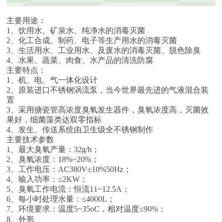
主要用途：
1、饮用水、矿泉水、纯净水的消毒灭菌
2、化工合成、制药、电子等生产用水的消毒灭菌
3、生活用水、工业用水、及废水的消毒灭菌、脱色除臭
4、水果、蔬菜、肉食、水产品的清洗防腐
主要特点：
1、机、电、气一体化设计
2、原装进口不锈钢涡流泵，当今世界最先进的气液混合装
置
3、采用搪瓷管高浓度臭氧发生器件，臭氧浓度高，灭菌效
果好，细菌藻类达双零指标
4、发生、传送系统由卫生级全不锈钢制作
主要技术参数
1、最大臭氧产量：32g/h；
2、臭氧浓度：18%~20%；
3、工作电压：AC380V±10%50Hz；
4、输入功率：≤2KW；
5、臭氧工作电流：恒流11~12.5A；
6、每小时处理水量：≤4000L；
7、环境要求：温度5~35oC，相对温度≤90%；
8、外形