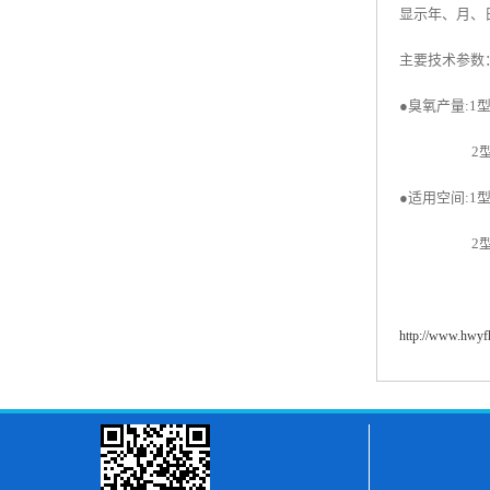
显示年、月、
主要技术参数
●臭氧产量:1型≥
2型≥300
●适用空间:1型
2型≤15
http://www.hwy