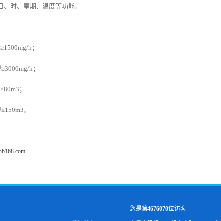
日、时、星期、温度等功能。
：
1500mg/h；
0mg/h；
≤80m3；
0m3。
fhb168.com
您是第
4676070
位访客