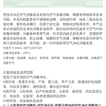
壁挂式动态空气消毒器具有室内空气杀菌消毒、降解有害物质等多项
功能。本系列机配置有不锈钢初滤网、活性碳纤维、纳米二氧化钛光
催化网、紫外线杀菌灯、负离子发生器、智能化控制系统等。本产品
有从初滤到完全净化消毒多道程序，能在短时间内迅速杀灭空气中的
病毒和细菌，分解各种有害气体，补充室内缺乏的负离子，是预防呼
吸道传染性疾病，防止病毒、细菌经空气传播，降解净化室内有害气
体污染的高效率、高节能，新一代环保医用空气净化消毒装置。
外形尺寸
:(mm): 320*1100*225
消毒净化效果：
≥95
％
主要功能：除烟雾、除灰尘、除异味、除甲醛、除装修味、杀菌消毒、负氧离子
清新空气、
主要用途及适用范围
医院下述环境的空气消毒净化：
II
类环境：普通手术室、产房、婴儿室、早产儿室，普通保护性隔离
室、供应室无菌区、烧伤病房、重症监护病房；
III
类环境：儿科病房、妇产科检查室、注射室、换药室、供应室清洁
区、急诊室、化验室、各类普通病房及房间；
IV
类环境：传染病科及病房
以上是
医用空气消毒机
空气净化机
等离子紫外线空气净化消毒器
详
,
,