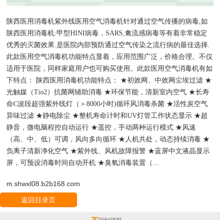
陕西医用消毒机
紫外线医用空气消毒机针对通过空气传播的病毒,如
陕西医用消毒机
:甲型HINI病毒，SARS,禽流感病毒等有着非常稳定
优秀的灭菌效果.是医院内部预防通过空气传染之流行病的最佳选择.
此款医用空气消毒机功能特点显着，应用范围广泛，价格合理。不仅
适用于医院，同样家庭用户也可购买使用。此款医用空气消毒机有如
下特点：
陕西医用消毒机
功能特点： ★初效网、中效网尘埃过滤 ★
光触媒（Tio2）抗菌网辅助消毒 ★环保节能，清新室内空气 ★长寿
命C波段超强紫外线灯（＞8000小时)循环风消毒杀菌 ★活性炭空气
异味过滤 ★静电除尘 ★整机寿命计时和UV灯管工作状态显示 ★超
静音，微电脑程控自动运行 ★遥控，手动两种运行模式 ★风速
（高、中、低）可调，风向多向循环 ★人机共处，动态持续消毒 ★
负离子清新净化空气 ★紫外线、风机故障报警 ★蓝屏中文液晶显示
屏，可预设消毒时间自动开机 ★臭氧消毒装置（...
m.shwxl08.b2b168.com
返回目录页