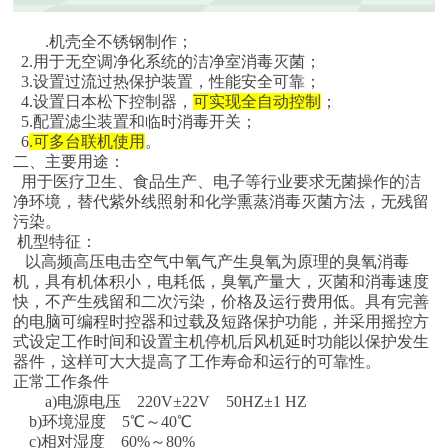
.机壳全不锈钢制作；
2.用于无空调净化系统的洁净室消毒灭菌；
3.设置过流过热保护装置，性能安全可靠；
4.设置日本松下控制器，
可实现全自动控制
；
5.配置滤尘装置和临时消毒开关；
6
.可多台联机使用
。
二、主要用途：
用于医疗卫生、食品生产、电子等行业要求无菌操作的洁
净环境，替代紫外线照射和化学熏蒸消毒灭菌方法，无残留
污染。
机型特征：
以高频高压电击空气中氧气产生臭氧为原理的臭氧消毒
机，具有机体积小，电耗低，臭氧产量大，灭菌和消毒速度
快，不产生残留和二次污染，价格及运行费用低。具有完善
的电脑可编程时控器和过载及短路保护功能，并采用摇控方
式设定工作时间和设置主机停机后风机延时功能以保护发生
器件，这样可大大提高了工作寿命和运行的可靠性。
正常工作条件
a)电源电压 220V±22V 50HZ±1 HZ
b)环境湿度 5℃～40℃
c)相对湿度 60%～80%