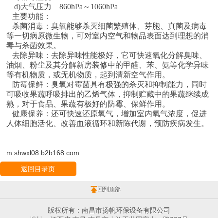
d)大气压力 860hPa～1060hPa
主要功能：
杀菌消毒：臭氧能够杀灭细菌繁殖体、芽胞、真菌及病毒
等一切病原微生物，可对室内空气和物品表面达到理想的消
毒与杀菌效果。
去除异味：去除异味性能极好，它可快速氧化分解臭味、
油烟、粉尘及其分解新房装修中的甲醛、苯、氨等化学异味
等有机物质，或无机物质，起到清新空气作用。
防霉保鲜：臭氧对霉菌具有极强的杀灭和抑制能力，同时
可吸收果蔬呼吸排出的乙烯气体，抑制贮藏中的果蔬继续成
熟，对于食品、果蔬有极好的防霉、保鲜作用。
健康保养：还可快速还原氧气，增加室内氧气浓度，促进
人体细胞活化、改善血液循环和新陈代谢，预防疾病发生。
m.shwxl08.b2b168.com
返回目录页
回到顶部
版权所有：南昌市扬帆环保设备有限公司