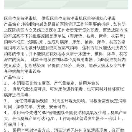
床单位臭氧消毒机  供应床单位臭氧消毒机床单被褥枕心消毒

产品简介:控制院内感染是目前医院管理工作的重要的指标，如何防
止医院病区内交叉感染是医护工作者责无旁贷的职责。而造成院内感
染率居高不下的重要原因是床单位（即床垫、被褥、床单、枕芯等）
消毒不彻底.长期以来，医院对病床、床垫、被褥、床单、枕芯的常
规消毒方法用紫外线照射或高压蒸气消毒，这种方法只能达到浅表的
消毒的作用，并不能彻底有效地杀灭潜于床垫子、被褥、床单、枕芯
深层的病菌。 此款全电脑控制床单位臭氧消毒器，为医院控制院内
交叉感染、切断感染途 径提供了经济、高效、能杀灭病床及空气中
各种病菌的消毒设备

产品特点：

1， 本消毒器臭氧浓度高、产气量稳定、使用寿命长 

2， 臭氧气量浓度可调、可对床单进行消毒，也可同时对相邻两张
病床进行消毒。 

3，  无任何毒害物残留，对周围环境无影响。可根据需要设定消毒
时间，操作简单、方便、安全可靠。 

4， 采用当今先进的BNP智能型钛金陶瓷结构臭氧发生器，臭氧产量
大。最低臭氧产量可达7g/h，工作寿命比普通发生器长三倍以上，
可保用十年。

5， 采用全密封消毒方式，消毒过程无任何臭氧泄露现象，真正做