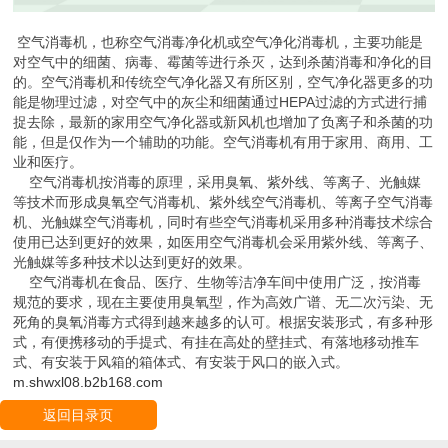
空气消毒机，也称空气消毒净化机或空气净化消毒机，主要功能是
对空气中的细菌、病毒、霉菌等进行杀灭，达到杀菌消毒和净化的目
的。空气消毒机和传统空气净化器又有所区别，空气净化器更多的功
能是物理过滤，对空气中的灰尘和细菌通过HEPA过滤的方式进行捕
捉去除，最新的家用空气净化器或新风机也增加了负离子和杀菌的功
能，但是仅作为一个辅助的功能。空气消毒机有用于家用、商用、工
业和医疗。
空气消毒机按消毒的原理，采用臭氧、紫外线、等离子、光触媒
等技术而形成臭氧空气消毒机、紫外线空气消毒机、等离子空气消毒
机、光触媒空气消毒机，同时有些空气消毒机采用多种消毒技术综合
使用已达到更好的效果，如医用空气消毒机会采用紫外线、等离子、
光触媒等多种技术以达到更好的效果。
空气消毒机在食品、医疗、生物等洁净车间中使用广泛，按消毒
规范的要求，现在主要使用臭氧型，作为高效广谱、无二次污染、无
死角的臭氧消毒方式得到越来越多的认可。根据安装形式，有多种形
式，有便携移动的手提式、有挂在高处的壁挂式、有落地移动推车
式、有安装于风箱的箱体式、有安装于风口的嵌入式。
m.shwxl08.b2b168.com
返回目录页