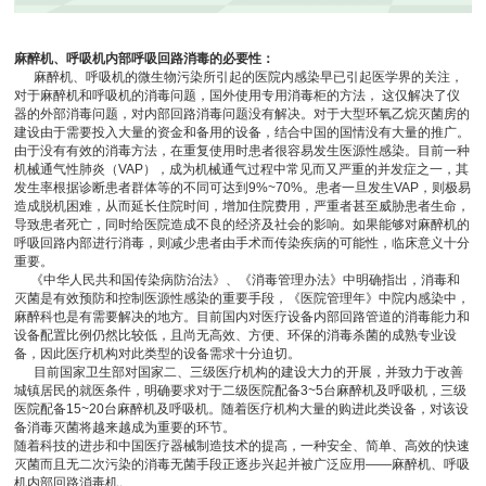
麻醉机、呼吸机内部呼吸回路消毒的必要性：
麻醉机、呼吸机的微生物污染所引起的医院内感染早已引起医学界的关注，
对于麻醉机和呼吸机的消毒问题，国外使用专用消毒柜的方法， 这仅解决了仪
器的外部消毒问题，对内部回路消毒问题没有解决。对于大型环氧乙烷灭菌房的
建设由于需要投入大量的资金和备用的设备，结合中国的国情没有大量的推广。
由于没有有效的消毒方法，在重复使用时患者很容易发生医源性感染。目前一种
机械通气性肺炎（VAP），成为机械通气过程中常见而又严重的并发症之一，其
发生率根据诊断患者群体等的不同可达到9%~70%。患者一旦发生VAP，则极易
造成脱机困难，从而延长住院时间，增加住院费用，严重者甚至威胁患者生命，
导致患者死亡，同时给医院造成不良的经济及社会的影响。如果能够对麻醉机的
呼吸回路内部进行消毒，则减少患者由手术而传染疾病的可能性，临床意义十分
重要。
《中华人民共和国传染病防治法》、《消毒管理办法》中明确指出，消毒和
灭菌是有效预防和控制医源性感染的重要手段，《医院管理年》中院内感染中，
麻醉科也是有需要解决的地方。目前国内对医疗设备内部回路管道的消毒能力和
设备配置比例仍然比较低，且尚无高效、方便、环保的消毒杀菌的成熟专业设
备，因此医疗机构对此类型的设备需求十分迫切。
目前国家卫生部对国家二、三级医疗机构的建设大力的开展，并致力于改善
城镇居民的就医条件，明确要求对于二级医院配备3~5台麻醉机及呼吸机，三级
医院配备15~20台麻醉机及呼吸机。随着医疗机构大量的购进此类设备，对该设
备消毒灭菌将越来越成为重要的环节。
随着科技的进步和中国医疗器械制造技术的提高，一种安全、简单、高效的快速
灭菌而且无二次污染的消毒无菌手段正逐步兴起并被广泛应用——麻醉机、呼吸
机内部回路消毒机。