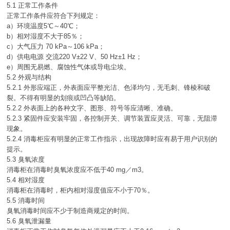
5.1 正常工作条件
正常工作条件应符合下列规定：
a）环境温度5℃～40℃；
b）相对湿度不大于85％；
c）大气压力 70 kPa～106 kPa；
d）供电电源 交流220 V±22 V、50 Hz±1 Hz；
e）周围无易燃、腐蚀性气体或导电尘埃。
5.2 外观与结构
5.2.1 外形应端正，外表面应平整光洁、色泽均匀，无毛刺、锋棱和破
裂。不得有明显的划痕或凹凸等缺陷。
5.2.2 外表面上的各种文字、图形、符号等应清晰、准确。
5.2.3 紧固件应安装牢固，各控制开关、调节装置应灵活、可靠，无阻滞
现象。
5.2.4 消毒柜应有明显的正常工作指示，出现故障时应有易于用户识别的
提示。
5.3 臭氧浓度
消毒柜在消毒时臭氧浓度应不低于40 mg／m3。
5.4 相对湿度
消毒柜在消毒时，柜内相对湿度值应不小于70％。
5.5 消毒时间
臭氧消毒时间应不少于制造商规定的时间。
5.6 臭氧泄漏量