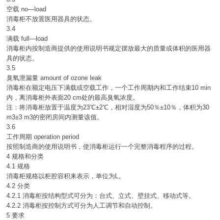
空载 no—load
消毒柜不放置医用器具的状态。
3.4
满载 full—load
消毒柜内按制造商提供的使用说明书规定摆放最大的质量或体积的医用器
具的状态。
3.5
臭氧泄漏量 amount of ozone leak
消毒柜在额定电压下满载或空载工作，一个工作周期内和工作结束10 min
内，离消毒柜外表面20 cm处的最高臭氧浓度。
注：将消毒柜放置于温度为23℃±2℃，相对湿度为50％±10％，体积为30
m3±3 m3的密闭房间内测量该值。
3.6
工作周期 operation period
按照制造商的使用说明书，使消毒柜运行一个完整消毒程序的过程。
4 规格和分类
4.1 规格
消毒柜规格以柜腔容积来表示，单位为L。
4.2 分类
4.2.1 消毒柜按结构型式可分为：台式、立式、壁挂式、移动式等。
4.2.2 消毒柜按控制方式可分为人工调节和自动控制。
5 要求