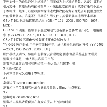
下列文件中的条款通过本标准的引用而成为本标准的条款。凡是注日期的
引用文件，其随后所有的修改单（不包括勘误的内容）或修订版均不适用
于本标准，然而，鼓励根据本标准达成协议的各方研究是否可使用这些文
件的最新版本。凡是不注日期的引用文件，其最新版本适用于本标准。
GB／T 191 包装储运图示标志（GB／T 191—2008，ISO 780：1997，
MOD）
GB 4793.1 测量、控制和实验室用电气设备的安全要求 第1部分：通用要
求（GB 4793.1—2007，IEC 61010－1：2001，IDT）
GB／T 14710 医用电气设备环境要求及试验方法
YY 0466 医疗器械 用于医疗器械标签、标记和提供信息的符号（YY 0466
—2003，ISO 15223：2000，IDT）
医疗器械说明书、标签和包装标识管理规定 国家食品药品监督管理局
消毒技术规范 中华人民共和国卫生部
消毒产品标签说明书管理规范 中华人民共和国卫生部
3 术语和定义
下列术语和定义适用于本标准。
3.1
臭氧浓度 ozone concentration
消毒柜内单位体积气体所含臭氧质量数，用mg／m3表示。
3.2
消毒时间 disinfecting time
消毒柜内臭氧浓度保持在有效浓度以上的持续时间。
3.3